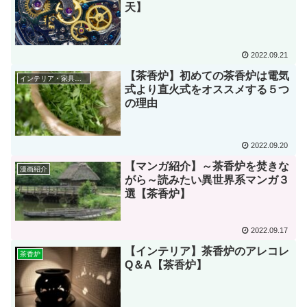
天】
2022.09.21
【茶香炉】初めての茶香炉は電気
インテリア・家具紹介
式より直火式をオススメする５つ
の理由
2022.09.20
【マンガ紹介】～茶香炉を焚きな
漫画紹介
がら～読みたい異世界系マンガ３
選【茶香炉】
2022.09.17
【インテリア】茶香炉のアレコレ
茶香炉
Q＆A【茶香炉】