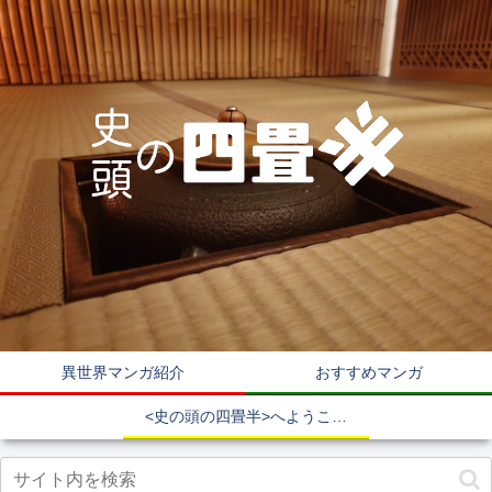
異世界マンガ紹介
おすすめマンガ
<史の頭の四畳半>へようこそ！