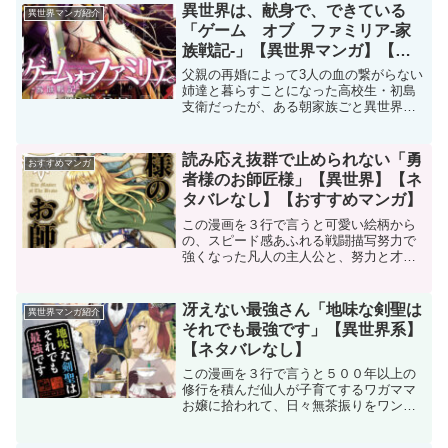
体どんな農具にでもなる「万能農具」を
異世界は、献身で、できている
異世界マンガ紹介
駆使して、やべえ土地を...
「ゲーム オブ ファミリア-家
族戦記-」【異世界マンガ】【お
すすめ】
父親の再婚によって3人の血の繋がらない
姉達と暮らすことになった高校生・初島
支衛だったが、ある朝家族ごと異世界に
召喚されてしまう！ 異世界ハードダーク
ファンタジー開幕！引用 DMMブックス
この作品の紹介３行まとめ優秀で強い
読み応え抜群で止められない「勇
おすすめマンガ
母、姉、妹に挟まれ、...
者様のお師匠様」【異世界】【ネ
タバレなし】【おすすめマンガ】
この漫画を３行で言うと可愛い絵柄から
の、スピード感あふれる戦闘描写努力で
強くなった凡人の主人公と、努力と才能
で頂点に立った勇者のお話一途な主人公
に胸打たれるあらすじ地味な少年’お師匠
様’と最強な美少女’勇者様’の伝説が今、始
冴えない最強さん「地味な剣聖は
異世界マンガ紹介
まる…！朴訥な少...
それでも最強です」【異世界系】
【ネタバレなし】
この漫画を３行で言うと５００年以上の
修行を積んだ仙人が子育てするワガママ
お嬢に拾われて、日々無茶振りをワンパ
ンで解決子育て、陰謀、国家間紛争、恋
愛 沢山のトラブルをモリモリ解決あら