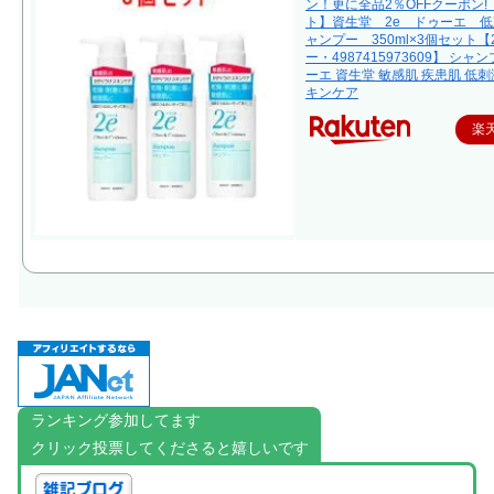
ン！更に全品2％OFFクーポン!
ト】資生堂 2e ドゥーエ 
ャンプー 350ml×3個セット【
ー・4987415973609】 シャ
ーエ 資生堂 敏感肌 疾患肌 低刺
キンケア
楽
ランキング参加してます
クリック投票してくださると嬉しいです