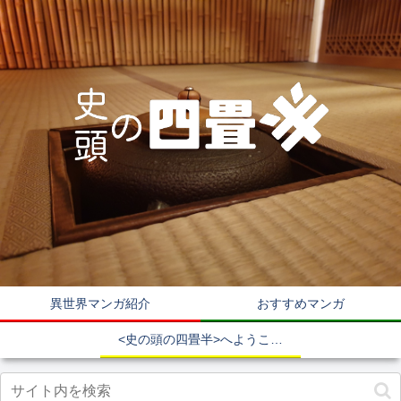
異世界マンガ紹介
おすすめマンガ
<史の頭の四畳半>へようこそ！