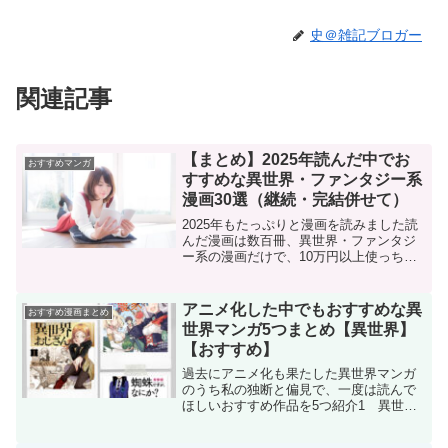
史＠雑記ブロガー
関連記事
【まとめ】2025年読んだ中でお
おすすめマンガ
すすめな異世界・ファンタジー系
漫画30選（継続・完結併せて）
2025年もたっぷりと漫画を読みました読
んだ漫画は数百冊、異世界・ファンタジ
ー系の漫画だけで、10万円以上使っちゃ
いました今回は2025年に読んだ異世界・
ファンタジー系の中で面白かった！熱
い！漫画たちを30作品ご紹介異世界系は
アニメ化した中でもおすすめな異
おすすめ漫画まとめ
特にあたりとハ...
世界マンガ5つまとめ【異世界】
【おすすめ】
過去にアニメ化も果たした異世界マンガ
のうち私の独断と偏見で、一度は読んで
ほしいおすすめ作品を5つ紹介1 異世界
のんびり農家「異世界のんびり農家」は
異世界転移した主人公が病気にならない