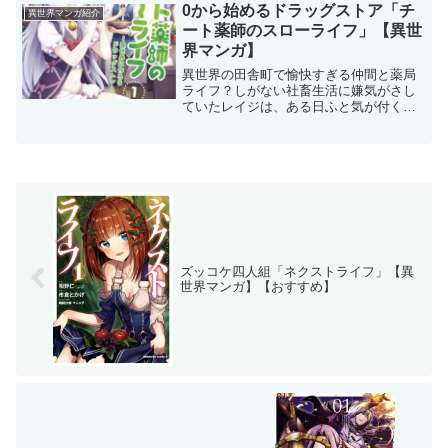
すじ神様のミスで死んでしまった白黒山
0から始めるドラッグストア「チ
異世界マンガ紹介
水。お約束の様に異世界転...
ート薬師のスローライフ」【異世
界マンガ】
異世界の田舎町で愉快すぎる仲間と薬局
ライフ？しがない社畜生活に嫌気がさし
ていたレイジは、ある日ふと気が付く
と、異世界に転移していた！？そんなレ
イジが異世界で手にしたのは‘創薬’スキ
ル。戦闘系スキルではないことにがっか
りするレイジだったが、ス...
ズッコケ四人組「ネクストライフ」【異
世界マンガ】【おすすめ】