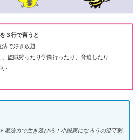
を３行で言うと
魔法で好き放題
に、盗賊狩ったり学園行ったり、脅迫したり
怖い
ト魔法力で生き延びろ！小説家になろうの澄守彩