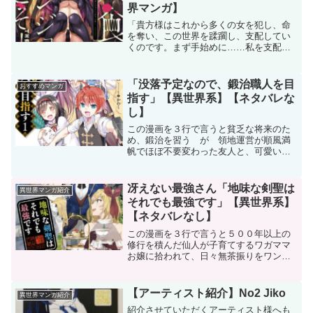
界マンガ】
「貴方様はこれから多くの女を犯し、命
を奪い、この世界を蹂躙し、支配してい
くのです。まず手始めに……私を支配
し、蹂躙してくださいませ」辺境の村に
住む青年のもとを訪れた若き女は、淫魔
の本性を現しそう囁いた。剣も使えず、
「没落予定なので、鍛治職人を目
おすすめマンガ
魔術で敵を倒せるわけでもな...
指す」【異世界系】【ネタバレな
し】
この漫画を３行で言うと貧乏な将来のた
め、鍛治を習う が 領地運営が順風満
帆でほぼ不要変わった友人と、可愛い悪
役令嬢と、トラブル満載な学園生活猫先
生の下ネタが際立つあらすじ現代日本か
らゲーム『幻想学園』の嫌われモブ貴族
冴えない最強さん「地味な剣聖は
異世界マンガ紹介
に転生した、主人公のクル...
それでも最強です」【異世界系】
【ネタバレなし】
この漫画を３行で言うと５００年以上の
修行を積んだ仙人が子育てするワガママ
お嬢に拾われて、日々無茶振りをワンパ
ンで解決子育て、陰謀、国家間紛争、恋
愛 沢山のトラブルをモリモリ解決あら
すじ神様のミスで死んでしまった白黒山
【アーティスト紹介】No2 Jiko
異世界マンガ紹介
水。お約束の様に異世界転...
紹介させていただくアーティスト様へも