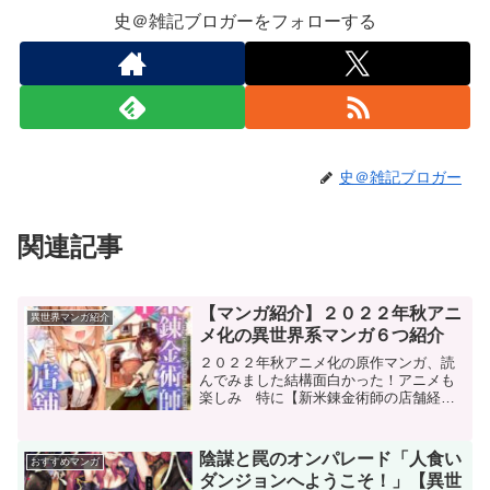
史＠雑記ブロガーをフォローする
史＠雑記ブロガー
関連記事
【マンガ紹介】２０２２年秋アニ
異世界マンガ紹介
メ化の異世界系マンガ６つ紹介
２０２２年秋アニメ化の原作マンガ、読
んでみました結構面白かった！アニメも
楽しみ 特に【新米錬金術師の店舗経
営】は楽しみ！今日は秋アニメ化作品で
ピックアップしてご紹介しますアニメ見
ようか迷ってる方原作マンガ興味がある
陰謀と罠のオンパレード「人食い
おすすめマンガ
方是非どうぞ​​悪役令嬢な...
ダンジョンへようこそ！」【異世