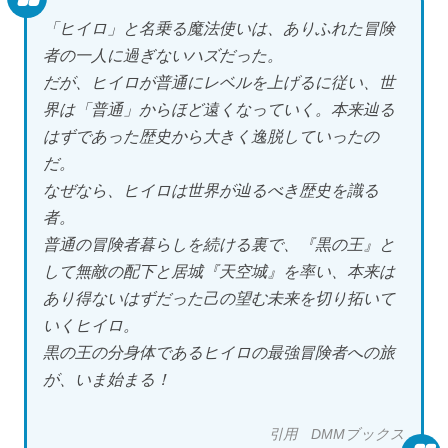
「ヒイロ」と名乗る魔法使いは、ありふれた冒険
者の一人に過ぎないハズだった。
だが、ヒイロが普通にレベルを上げるに従い、世
界は「普通」からほど遠くなっていく。本来辿る
はずであった歴史から大きく逸脱していったの
だ。
なぜなら、ヒイロは世界が辿るべき歴史を識る
者。
普通の冒険者暮らしを続ける裏で、『黒の王』と
して無敵の配下と居城『天空城』を率い、本来は
あり得ないはずだった己の望む未来を切り拓いて
いくヒイロ。
黒の王の分身体であるヒイロの最強冒険者への旅
が、いま始まる！
引用 DMMブックス