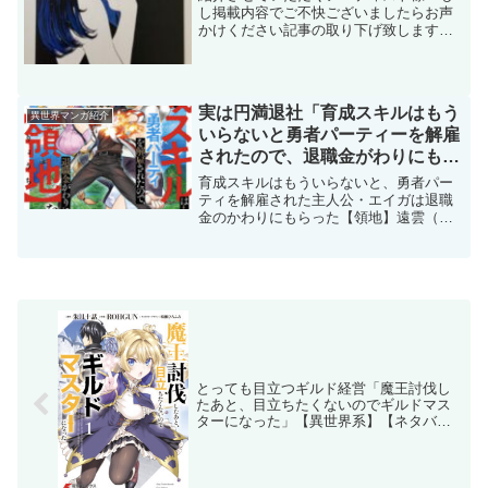
し掲載内容でご不快ございましたらお声
かけください記事の取り下げ致します
JikoJiko さんの紹介#こっちを見るおんな
シリーズ 画家として日々活動してます！
御用がある方はDMへ！！ アイコン依頼
受付中→(...
実は円満退社「育成スキルはもう
異世界マンガ紹介
いらないと勇者パーティーを解雇
されたので、退職金がわりにもら
った【領地】を強くしてみる」
育成スキルはもういらないと、勇者パー
【おすすめマンガ】【ネタバレな
ティを解雇された主人公・エイガは退職
金のかわりにもらった【領地】遠雲（と
し】 【異世界系】
くも）を訪れる…。その【領地】には、
とんでもない秘密があった！？引用
DMMブックス(function(b,c,f,g,a,d,e)...
とっても目立つギルド経営「魔王討伐し
たあと、目立ちたくないのでギルドマス
ターになった」【異世界系】【ネタバレ
なし】