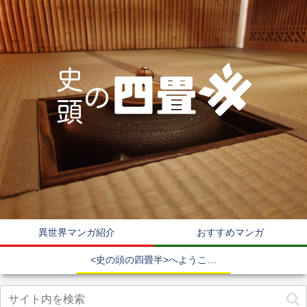
異世界マンガ紹介
おすすめマンガ
<史の頭の四畳半>へようこそ！