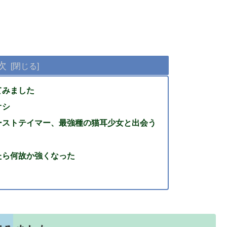
次
てみました
オシ
ーストテイマー、最強種の猫耳少女と出会う
たら何故か強くなった