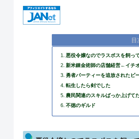
目
​​悪役令嬢なのでラスボスを飼っ
新米錬金術師の店舗経営←イチ
勇者パーティーを追放されたビ
転生したら剣でした
農民関連のスキルばっか上げて
不徳のギルド