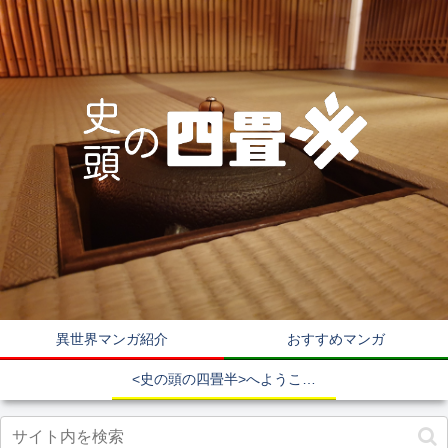
異世界マンガ紹介
おすすめマンガ
<史の頭の四畳半>へようこそ！