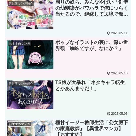
周りの奴ら、みんなやばい「剣聖
異世界マンガ紹介
の幼馴染がパワハラで俺につらく
当たるので、絶縁して辺境で魔剣
士として出直すことにした。」
【異世界マンガ】
2023.05.11
ポップなイラストの裏に、深い世
おすすめマンガ
界観「蜘蛛ですが、なにか？」
2023.05.10
TS娘が大暴れ「ネタキャラ転生
異世界マンガ紹介
とかあんまりだ！」
2023.05.06
極甘イージー教師生活「公女殿下
おすすめマンガ
の家庭教師」【異世界マンガ】
【おすすめ】