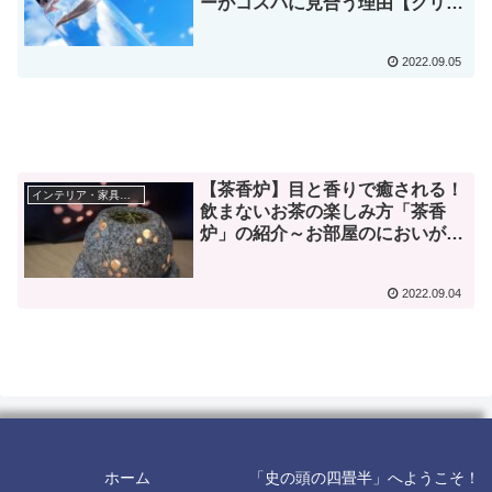
ーがコスパに見合う理由【クリク
ラ】
2022.09.05
【茶香炉】目と香りで癒される！
インテリア・家具紹介
飲まないお茶の楽しみ方「茶香
炉」の紹介～お部屋のにおいが気
になる方へ～【インテリア】
2022.09.04
ホーム
「史の頭の四畳半」へようこそ！