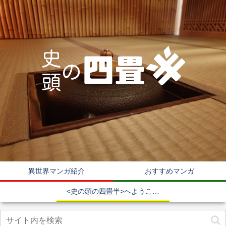
異世界マンガ紹介
おすすめマンガ
<史の頭の四畳半>へようこそ！