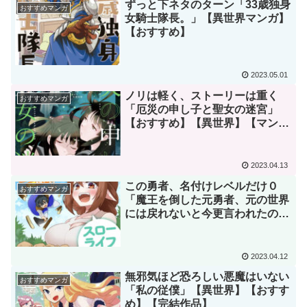
ずっと下ネタのターン「33歳独身
おすすめマンガ
女騎士隊長。」【異世界マンガ】
【おすすめ】
2023.05.01
ノリは軽く、ストーリーは重く
おすすめマンガ
「厄災の申し子と聖女の迷宮」
【おすすめ】【異世界】【マン
ガ】
2023.04.13
この勇者、名付けレベルだけ０
おすすめマンガ
「魔王を倒した元勇者、元の世界
には戻れないと今更言われたの
で、王国を捨てて好き勝手にスロ
ーライフします！」【異世界】
【おすすめ】
2023.04.12
無邪気ほど恐ろしい悪魔はいない
おすすめマンガ
「私の従僕」【異世界】【おすす
め】【完結作品】