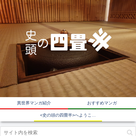
異世界マンガ紹介
おすすめマンガ
<史の頭の四畳半>へようこそ！