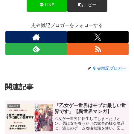
LINE
コピー
史＠雑記ブロガーをフォローする
史＠雑記ブロガー
関連記事
「乙女ゲー世界はモブに厳しい世
漫画紹介
界です」【異世界マンガ】
乙女ゲー世界に転生してしまったリオ
ン。男は女を養うだけの家畜の様な境遇
に、過去のゲーム攻略知識を使い、図ら
ずも反旗を翻す。 イケメン死すべし！ド