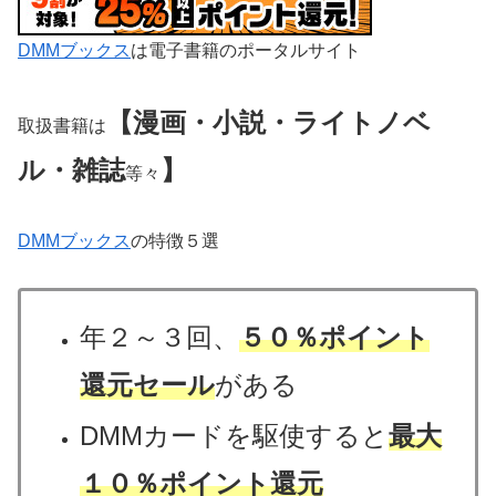
DMMブックス
は電子書籍のポータルサイト
【漫画・小説・ライトノベ
取扱書籍は
ル・雑誌
】
等々
DMMブックス
の特徴５選
年２～３回、
５０％ポイント
還元セール
がある
DMMカードを駆使すると
最大
１０％ポイント還元