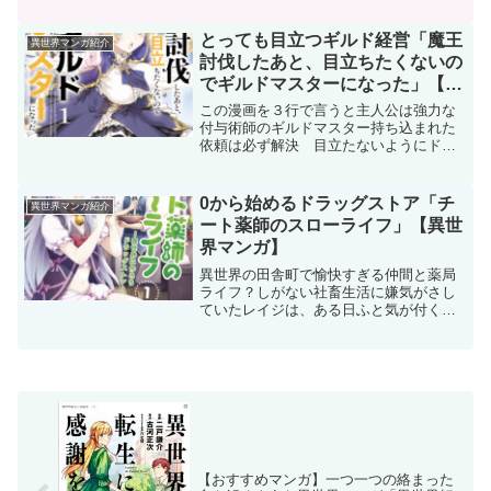
たちの「ガチャ魔法」の景品となる奴隷
契約だった！？しかもレアリティは最弱
とっても目立つギルド経営「魔王
異世界マンガ紹介
の「レア」！！ ガチャキ...
討伐したあと、目立ちたくないの
でギルドマスターになった」【異
世界系】【ネタバレなし】
この漫画を３行で言うと主人公は強力な
付与術師のギルドマスター持ち込まれた
依頼は必ず解決 目立たないようにドー
ピングミルクの提供や独自の魔法を駆
使、時には出張って依頼を解決あらすじ
SSSランクの強さを認められた若すぎる5
0から始めるドラッグストア「チ
異世界マンガ紹介
人の冒険者――『奇跡の...
ート薬師のスローライフ」【異世
界マンガ】
異世界の田舎町で愉快すぎる仲間と薬局
ライフ？しがない社畜生活に嫌気がさし
ていたレイジは、ある日ふと気が付く
と、異世界に転移していた！？そんなレ
イジが異世界で手にしたのは‘創薬’スキ
ル。戦闘系スキルではないことにがっか
りするレイジだったが、ス...
【おすすめマンガ】一つ一つの絡まった