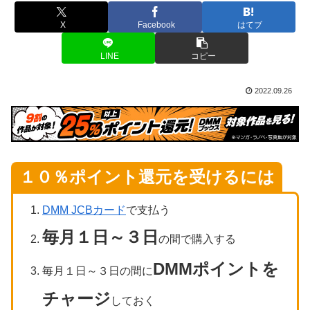
X
Facebook
はてブ
LINE
コピー
2022.09.26
１０％ポイント還元を
受けるには
DMM JCBカード
で支払う
毎月１日～３日
の間で購入する
DMMポイントを
毎月１日～３日の間に
チャージ
しておく