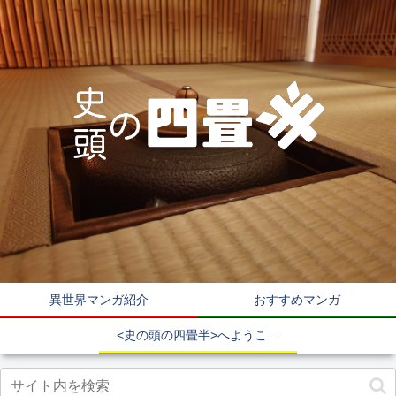
異世界マンガ紹介
おすすめマンガ
<史の頭の四畳半>へようこそ！