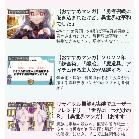
外道主人公による、剣と魔法の下剋上フ
ァンタジー引用 DMMブックスこの作品
【おすすめマンガ】「勇者召喚に
おすすめマンガ
の紹介３行まとめクリア...
巻き込まれたけど、異世界は平和
でした」
#おすすめ漫画 の紹介記事#勇者召喚に
巻き込まれたけど、異世界は平和でした
特別な力もなくて、勇者でもなくて、パ
ッとしない主人公がいろんな人との縁を
通じて徐々に成長していく甘酸っぱさ満
載のヒューマンドラマな漫画です＃ブロ
【おすすめマンガ】２０２２年
おすすめマンガ
グ＃異世界系マンガ＃漫画ブログ＃ブロ
「錬金術」「鍛冶」「魔道具」ア
グ初心者
イテム作る主人公が活躍する お
すすめ異世界系マンガ５選
錬金術・鍛冶・魔道具作る系主人公が活
躍する異世界系マンガのオススメを５個
紹介
リサイクル機能も実装でユーザー
異世界マンガ紹介
フレンドリー「世界に一つだけの
R」【異世界マンガ】【おすす
め】
魔族に家族を殺され、復讐を誓う戦士・
ウルスは勇者が仲間を探す場所「ゲルグ
の酒場」に赴き、そこで主従関係を結
ぶ。しかし、その実態は10万人の転生者