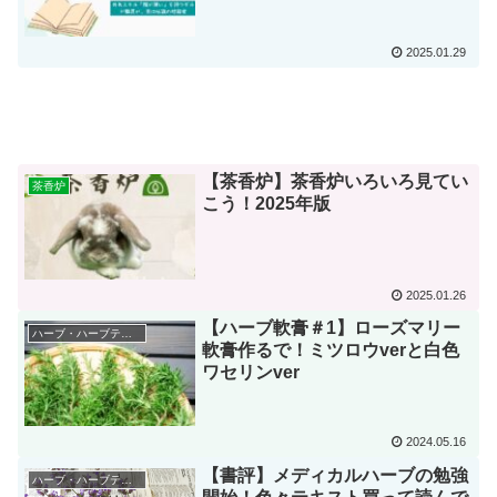
は伝説の暗殺者』
2025.01.29
【茶香炉】茶香炉いろいろ見てい
茶香炉
こう！2025年版
2025.01.26
【ハーブ軟膏＃1】ローズマリー
ハーブ・ハーブティーを学ぶ
軟膏作るで！ミツロウverと白色
ワセリンver
2024.05.16
【書評】メディカルハーブの勉強
ハーブ・ハーブティーを学ぶ