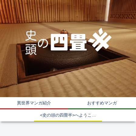
異世界マンガ紹介
おすすめマンガ
<史の頭の四畳半>へようこそ！