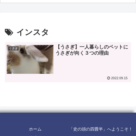
インスタ
【うさぎ】一人暮らしのペットに
うさぎ
うさぎが向く３つの理由
2022.09.15
ホーム
「史の頭の四畳半」へようこそ！