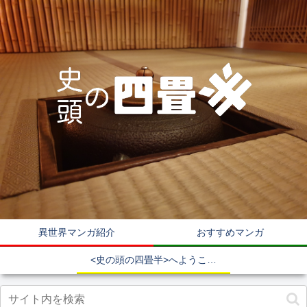
異世界マンガ紹介
おすすめマンガ
<史の頭の四畳半>へようこそ！